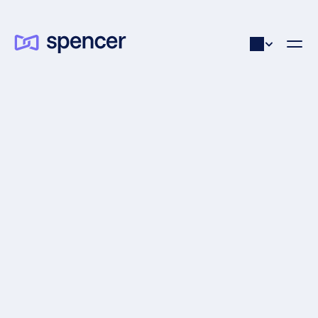
SAISON 1
ÉPISODE 05
EVELIEN AERTS
Le Framework KTFD